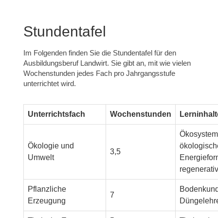
Stundentafel
Im Folgenden finden Sie die Stundentafel für den
Ausbildungsberuf Landwirt. Sie gibt an, mit wie vielen
Wochenstunden jedes Fach pro Jahrgangsstufe
unterrichtet wird.
Unterrichtsfach
Wochenstunden
Lerninhalt
Ökosysteme
Ökologie und
ökologisch
3,5
Umwelt
Energiefor
regenerati
Pflanzliche
Bodenkund
7
Erzeugung
Düngelehre