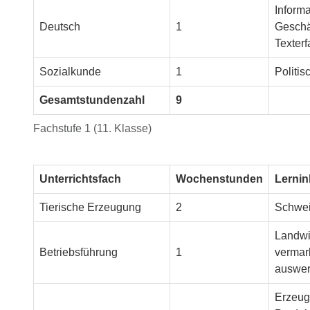
Inform
Deutsch
1
Geschäf
Texter
Sozialkunde
1
Politis
Gesamtstundenzahl
9
Fachstufe 1 (11. Klasse)
Unterrichtsfach
Wochenstunden
Lernin
Tierische Erzeugung
2
Schwein
Landwi
Betriebsführung
1
vermar
auswer
Erzeugu