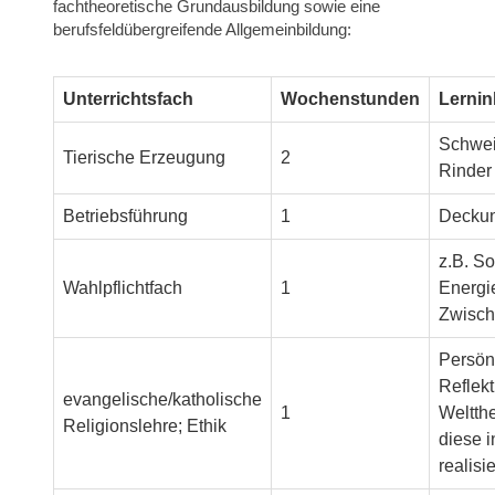
fachtheoretische Grundausbildung sowie eine
berufsfeldübergreifende Allgemeinbildung:
Unterrichtsfach
Wochenstunden
Lernin
Schwei
Tierische Erzeugung
2
Rinder
Betriebsführung
1
Deckung
z.B. So
Wahlpflichtfach
1
Energi
Zwisch
Persönl
Reflek
evangelische/katholische
1
Weltth
Religionslehre; Ethik
diese 
realisi