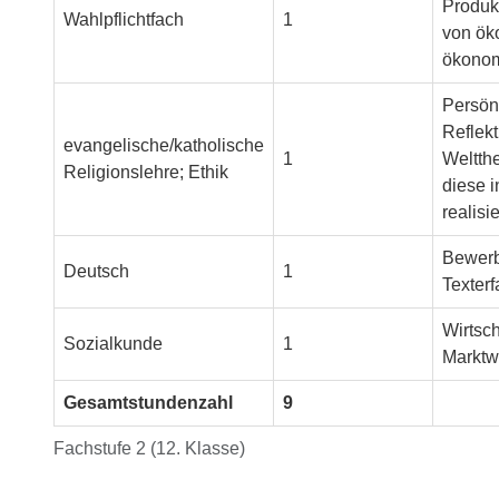
Produk
Wahlpflichtfach
1
von ök
ökonom
Persönl
Reflek
evangelische/katholische
1
Weltth
Religionslehre; Ethik
diese 
realisi
Bewerb
Deutsch
1
Texter
Wirtsch
Sozialkunde
1
Marktwi
Gesamtstundenzahl
9
Fachstufe 2 (12. Klasse)