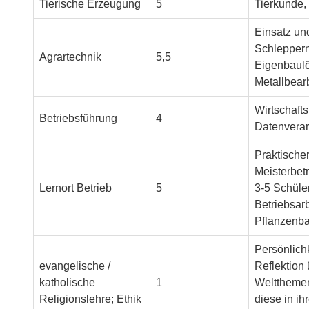
Tierische Erzeugung
5
Tierkunde,
Einsatz un
Schleppern
Agrartechnik
5,5
Eigenbaulö
Metallbear
Wirtschaft
Betriebsführung
4
Datenverar
Praktischer
Meisterbet
Lernort Betrieb
5
3-5 Schüle
Betriebsarb
Pflanzenba
Persönlichk
evangelische /
Reflektion
katholische
1
Weltthemen
Religionslehre; Ethik
diese in i