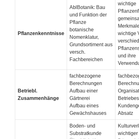
wichtige
AblBotanik: Bau
Pflanzenf
und Funktion der
gemeins
Pflanze
Merkmale
botanische
Pflanzenkenntnisse
wichtige 
Nomenklatur,
verschie
Grundsortiment aus
Pflanzen
versch.
und ihre
Fachbereichen
Verwend
fachbezogene
fachbezo
Berechnungen
Berechn
Betriebl.
Aufbau einer
Organisa
Zusammenhänge
Gärtnerei
Betriebes
Aufbau eines
Kundeng
Gewächshauses
Absatz
Boden- und
Kulturver
Substratkunde
wichtiger