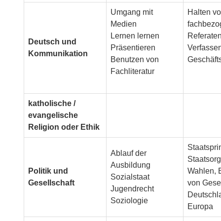
Umgang mit
Halten v
Medien
fachbezo
Lernen lernen
Referate
Deutsch und
Präsentieren
Verfasse
Kommunikation
Benutzen von
Geschäfts
Fachliteratur
katholische /
evangelische
Religion oder Ethik
Staatspri
Ablauf der
Staatsor
Ausbildung
Politik und
Wahlen, 
Sozialstaat
Gesellschaft
von Gese
Jugendrecht
Deutschl
Soziologie
Europa